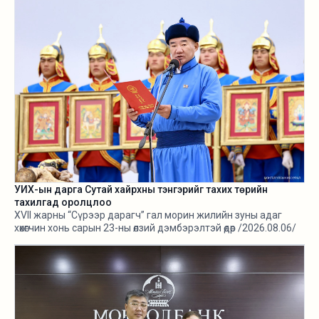
УИХ-ын дарга Сутай хайрхны тэнгэрийг тахих төрийн
тахилгад оролцлоо
XVII жарны “Сүрээр дарагч” гал морин жилийн зуны адаг
хөхөгчин хонь сарын 23-ны өлзий дэмбэрэлтэй өдөр /2026.08.06/
Сутай хайрхны тэнгэрийг тайх төрийн тахилга боллоо.