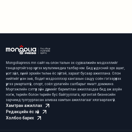
Mongoliapress.mn сайт нь олон талын эх сурвалжийн мэдээллийг
тэнцвэртэйгээр хүргэх мультимедиа талбар юм. Бид үндэсний эрх ашиг,
үнэт зүйл, хүний эрхийн төлөө ёс зүйтэй, хараат бусаар ажиллана. Олон
нийтийг үнэн зөв, бодит мэдээллээр хангахын сацуу соён гэгээрүүлэх
үүргээ умарталгүй, спорт, соёл урлагийн салбарыг ямагт дэмжинэ.
Мэргэжлийн сэтгүүл зүйн дүрмийг баримтлан ажиллахдаа бид аж ахуйн
нэгж, төрийн болон төрийн бус байгууллага, иргэнтэй бизнесийн
зарчимд тулгуурласан аливаа хамтын ажиллагааг хязгаарлахгүй.
Хамтран ажиллах
Редакцийн ёс зүй
Холбоо барих