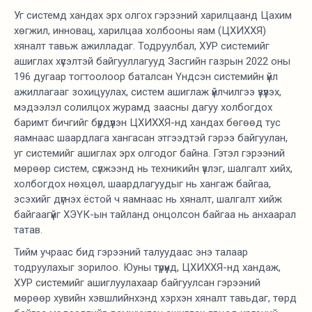
Уг системд хандах эрх олгох гэрээний харилцаанд Цахим
хөгжил, инновац, харилцаа холбооны яам (ЦХИХХЯ)
хяналт тавьж ажилладаг. Тодруулбал, ХУР системийг
ашиглах хүсэлтэй байгууллагууд Засгийн газрын 2022 оны
196 дугаар тогтоолоор баталсан Үндсэн системийн үйл
ажиллагааг зохицуулах, систем ашиглаж үйлчилгээ үзүүлэх,
мэдээлэл солилцох журамд заасны дагуу холбогдох
баримт бичгийг бүрдүүлэн ЦХИХХЯ-нд хандах бөгөөд тус
яамнаас шаардлага хангасан этгээдтэй гэрээ байгуулан,
уг системийг ашиглах эрх олгодог байна. Гэтэл гэрээний
мөрөөр систем, сүлжээнд нь техникийн үзлэг, шалгалт хийх,
холбогдох нөхцөл, шаардлагуудыг нь хангаж байгаа,
эсэхийг дүгнэх ёстой ч яамнаас нь хяналт, шалгалт хийж
байгаагүйг ХЭҮК-ын тайланд онцолсон байгаа нь анхаарал
татав.
Тийм учраас бид гэрээний талуудаас энэ талаар
тодруулахыг зорилоо. Юуны түрүүнд, ЦХИХХЯ-нд хандаж,
ХУР системийг ашиглуулахаар байгуулсан гэрээний
мөрөөр хувийн хэвшлийнхэнд хэрхэн хяналт тавьдаг, төрд