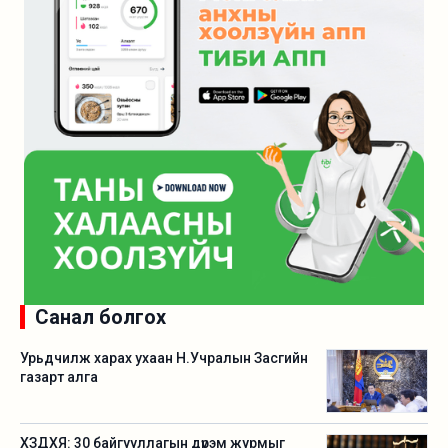
Санал болгох
Урьдчилж харах ухаан Н.Учралын Засгийн
газарт алга
ХЗДХЯ: 30 байгууллагын дүрэм журмыг