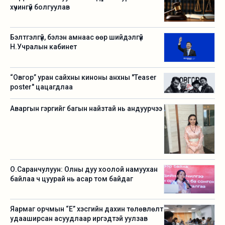
хүчингүй болгуулав
Бэлтгэлгүй, бэлэн амнаас өөр шийдэлгүй
Н.Учралын кабинет
“Овгор” уран сайхны киноны анхны "Teaser
poster" цацагдлаа
Аваргын гэргийг багын найзтай нь андуурчээ
О.Саранчулуун: Олны дуу хоолой намуухан
байлаа ч цуурай нь асар том байдаг
Яармаг орчмын “Е” хэсгийн дахин төлөвлөлт
удааширсан асуудлаар иргэдтэй уулзав