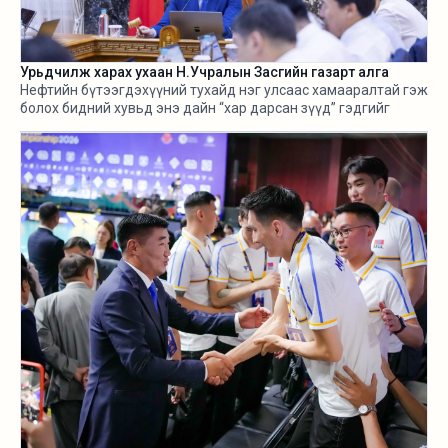
Урьдчилж харах ухаан Н.Учралын Засгийн газарт алга
Нефтийн бүтээгдэхүүний тухайд нэг улсаас хамааралтай гэж
болох бидний хувьд энэ дайн “хар дарсан зүүд” гэдгийг
өнгөрсөн хугацаанд хангалттай ярилаа. Харамсалтай нь, энэ
бүхнийг бодитой тооцож, болзошгүй эрсдэл, хүндрэлийг
урьдчилж харж, хариу арга хэмжээ авах ухаан Н.Учралын
Засгийн газарт ч алга.