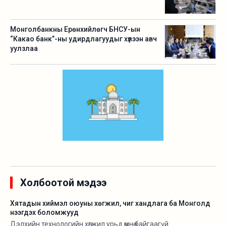
Монголбанкны Ерөнхийлөгч БНСУ-ын
“Какао банк”-ны удирдлагуудыг хүлээн авч
уулзлаа
Холбоотой мэдээ
Хятадын хиймэл оюуны хөгжил, чиг хандлага ба Монголд
нээгдэх боломжууд
Дэлхийн технологийн хөгжил урьд өмнө байгаагүй