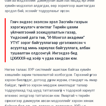
байгаа мэдээллийг дамжуулан ашиглах явцад иргэний
хувийн мэдээлэл алдагдах, өөр зорилгоор ашиглагдах
эрсдэл бий, эсэхийг тодруулахыг хүссэн.
Гэвч эндээс эхэлсэн эрэл Засгийн газрын
хэрэгжүүлэгч агентлаг Төрийн цахим
үйлчилгээний зохицуулалтын газар,
Үндэсний дата төв, “И-Монгол академи”
УТҮГ зэрэг байгууллагаар үргэлжилсэн ч
асуултад минь хариулах байгууллага, албан
тушаалтан олдсонгүй. Ингэхдээ бид
ЦХИХХЯ-нд хоёр ч удаа хандсан юм.
Нөгөө талаас ХУР системийг ашиглаж байгаа хувийн
хэвшлийн зарим төлөөлөлтэй холбогдов. Гэрээний үүргээ
хэрхэн биелүүлдэг, дотоод дүрэм журам, стандарт нь ямар
байдаг, түүнийгээ хэрхэн мөрдөж ажилладаг талаар
тодруулахад тэд шууд татгалзаагүй ч тодорхой хариулт
өгөхөөс эелдгээр татгалзсан юм. Ямартай ч төрийн
сүлжээгээр дамжуулж авсан мэдээллийг хэрхэн хянаж