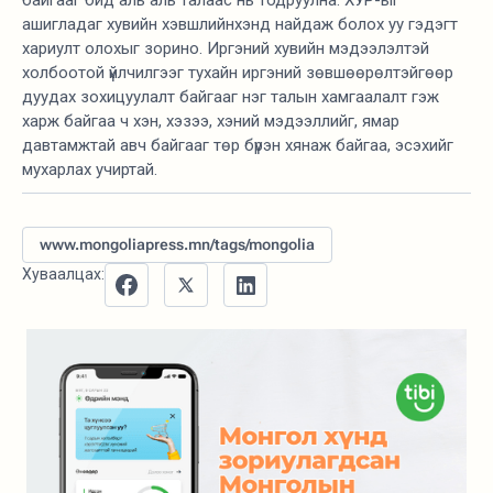
байгааг бид аль аль талаас нь тодруулна. ХУР-ыг
ашигладаг хувийн хэвшлийнхэнд найдаж болох уу гэдэгт
хариулт олохыг зорино. Иргэний хувийн мэдээлэлтэй
холбоотой үйлчилгээг тухайн иргэний зөвшөөрөлтэйгөөр
дуудах зохицуулалт байгааг нэг талын хамгаалалт гэж
харж байгаа ч хэн, хэзээ, хэний мэдээллийг, ямар
давтамжтай авч байгааг төр бүрэн хянаж байгаа, эсэхийг
мухарлах учиртай.
www.mongoliapress.mn/tags/mongolia
Хуваалцах: