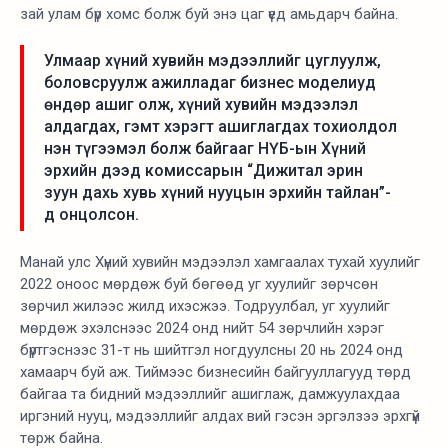
зай улам бүр хомс болж буй энэ цаг үед амьдарч байна.
Улмаар хүний хувийн мэдээллийг цуглуулж,
боловсруулж ажилладаг бизнес моделиуд
өндөр ашиг олж, хүний хувийн мэдээлэл
алдагдах, гэмт хэрэгт ашиглагдах тохиолдол
нэн түгээмэл болж байгааг НҮБ-ын Хүний
эрхийн дээд комиссарын “Дижитал эрин
зуун дахь хувь хүний нууцын эрхийн тайлан”-
д онцолсон.
Манай улс Хүний хувийн мэдээлэл хамгаалах тухай хуулийг
2022 оноос мөрдөж буй бөгөөд уг хуулийг зөрчсөн
зөрчил жилээс жилд ихэсжээ. Тодруулбал, уг хуулийг
мөрдөж эхэлснээс 2024 онд нийт 54 зөрчлийн хэрэг
бүртгэснээс 31-т нь шийтгэл ногдуулсны 20 нь 2024 онд
хамаарч буй аж. Тиймээс бизнесийн байгууллагууд төрд
байгаа та бидний мэдээллийг ашиглаж, дамжуулахдаа
иргэний нууц, мэдээллийг алдах вий гэсэн эргэлзээ эрхгүй
төрж байна.