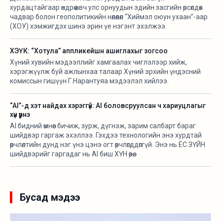
хурдацтайгаар өндрөө авч улс орнуудын эдийн засгийн өрсөлдөх
чадвар болон геополитикийн нөлөөлөл “Хиймэл оюун ухаан”-аар
(ХОУ) хэмжигдэх шинэ эрин үе нэгэнт эхэлжээ.
ХЭҮК: “Хотула” аппликейшн ашиглахыг зогсоо
Хүний хувийн мэдээллийг хамгаалах чиглэлээр хийж,
хэрэгжүүлж буй ажлынхаа талаар Хүний эрхийн үндэсний
комиссын гишүүн Г.Нарантуяа мэдээлэл хийлээ.
“AI”-д хэт найдах хэрэггүй: AI боловсруулсан ч хариуцлагыг
хүн үүрнэ
AI бидний өмнөөс бичиж, зурж, дүгнэж, зарим салбарт бараг
шийдвэр гаргаж эхэллээ. Гэхдээ технологийн энэ хурдтай
өөрчлөлтийн дунд нэг үнэ цэнэ огт өөрчлөгддөггүй. Энэ нь ЁС ЗҮЙН
шийдвэрийг гаргадаг нь AI биш ХҮН өөрөө.
Бусад мэдээ