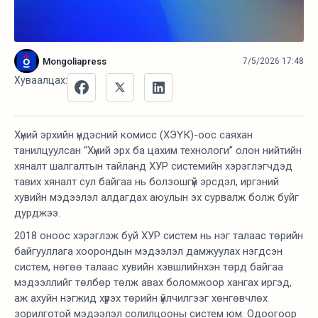
Mongoliapress
7/5/2026 17:48
Хуваалцах:
Хүний эрхийн үндэсний комисс (ХЭҮК)-оос саяхан
танилцуулсан “Хүний эрх ба цахим технологи” олон нийтийн
хяналт шалгалтын тайланд ХУР системийн хэрэглэгчдэд
тавих хяналт сул байгаа нь болзошгүй эрсдэл, иргэний
хувийн мэдээлэл алдагдах аюулын эх сурвалж болж буйг
дурджээ.
2018 оноос хэрэглэж буй ХУР систем нь нэг талаас төрийн
байгууллага хоорондын мэдээлэл дамжуулах нэгдсэн
систем, нөгөө талаас хувийн хэвшлийнхэн төрд байгаа
мэдээллийг төлбөр төлж авах боломжоор хангах иргэд,
аж ахуйн нэгжид хүрэх төрийн үйлчилгээг хөнгөвчлөх
зорилготой мэдээлэл солилцооны систем юм. Одоогоор