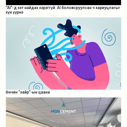
“AI”-д хэт найдах хэрэггүй: AI боловсруулсан ч хариуцлагыг
хүн үүрнэ
Өнчин “хайр”-ын цаана