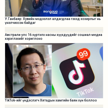
У.Ганбаяр: Хувийн мэдээлэл алдагдлаа гэхэд хохирлыг нь
үнэлчихсэн байдаг
Австрали улс 16 хүртэлх насны хүүхдүүдийг сошиал медиа
хэрэглэхийг хориглоно
TikTok-ийг үндэслэгч Хятадын хамгийн баян хүн боллоо