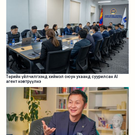
Төрийн үйлчилгээнд хиймэл оюун ухаанд суурилсан АI
агент нэвтрүүлнэ