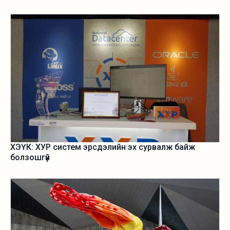
ХЭҮК: ХУР систем эрсдэлийн эх сурвалж байж
болзошгүй