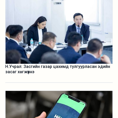
Н.Учрал: Засгийн газар цахимд тулгуурласан эдийн
засаг хөгжүүлнэ