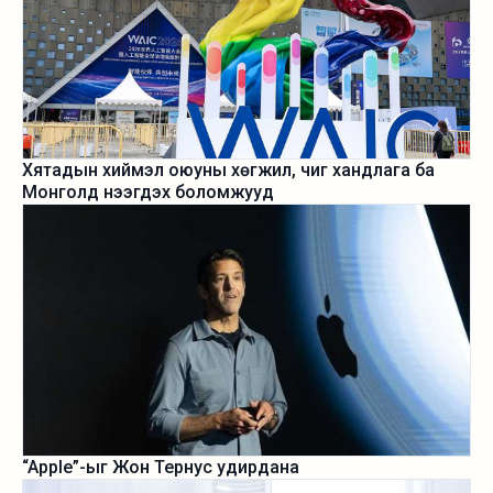
Хятадын хиймэл оюуны хөгжил, чиг хандлага ба
Монголд нээгдэх боломжууд
“Apple”-ыг Жон Тернус удирдана