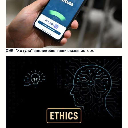
ХЭҮК: “Хотула” аппликейшн ашиглахыг зогсоо