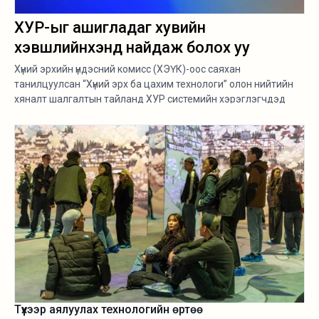
ХУР-ыг ашигладаг хувийн
хэвшлийнхэнд найдаж болох уу
Хүний эрхийн үндэсний комисс (ХЭҮК)-оос саяхан
танилцуулсан “Хүний эрх ба цахим технологи” олон нийтийн
хяналт шалгалтын тайланд ХУР системийн хэрэглэгчдэд
тавих хяналт сул байгаа нь болзошгүй эрсдэл, иргэний хувийн
мэдээлэл алдагдах аюулын эх сурвалж болж буйг дурджээ.
Түүхээр аялуулах технологийн өртөө