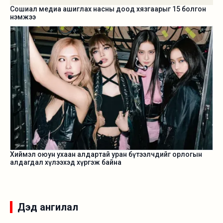
Сошиал медиа ашиглах насны доод хязгаарыг 15 болгон
нэмжээ
Хиймэл оюун ухаан алдартай уран бүтээлчдийг орлогын
алдагдал хүлээхэд хүргэж байна
Дэд ангилал