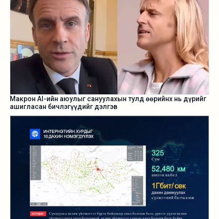
Макрон AI-ийн аюулыг сануулахын тулд өөрийнх нь дүрийг
ашигласан бичлэгүүдийг дэлгэв