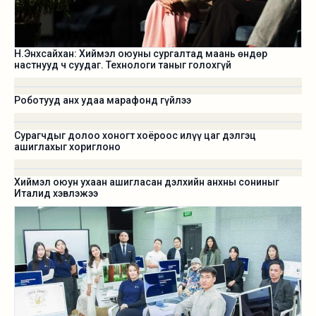
Н.Энхсайхан: Хиймэл оюуны сургалтад маань өндөр
настнууд ч суудаг. Технологи таныг голохгүй
Роботууд анх удаа марафонд гүйлээ
Сурагчдыг долоо хоногт хоёроос илүү цаг дэлгэц
ашиглахыг хориглоно
Хиймэл оюун ухаан ашигласан дэлхийн анхны сониныг
Италид хэвлэжээ