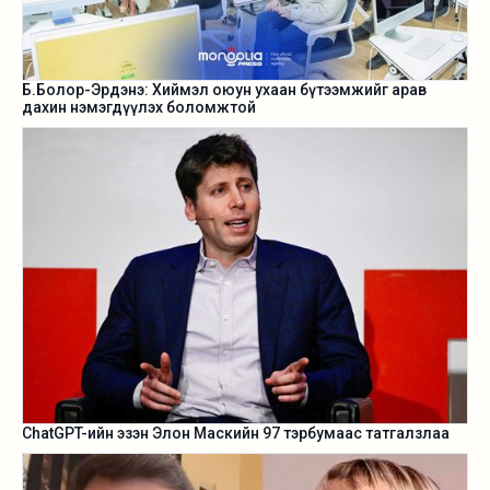
Б.Болор-Эрдэнэ: Хиймэл оюун ухаан бүтээмжийг арав
дахин нэмэгдүүлэх боломжтой
ChatGPT-ийн эзэн Элон Маскийн 97 тэрбумаас татгалзлаа