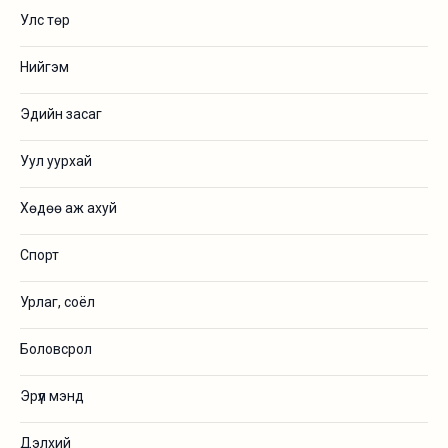
Улс төр
Нийгэм
Эдийн засаг
Уул уурхай
Хөдөө аж ахуй
Спорт
Урлаг, соёл
Боловсрол
Эрүүл мэнд
Дэлхий