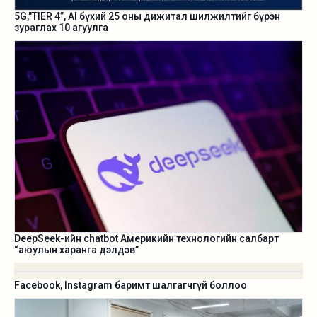
5G,"TIER 4”, AI бүхий 25 оны дижитал шилжилтийг бүрэн
зураглах 10 агуулга
DeepSeek-ийн chatbot Америкийн технологийн салбарт
“аюулын харанга дэлдэв”
Facebook, Instagram баримт шалгагчгүй боллоо