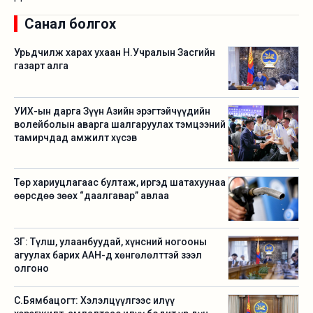
Санал болгох
Урьдчилж харах ухаан Н.Учралын Засгийн
газарт алга
УИХ-ын дарга Зүүн Азийн эрэгтэйчүүдийн
волейболын аварга шалгаруулах тэмцээний
тамирчдад амжилт хүсэв
Төр хариуцлагаас бултаж, иргэд шатахуунаа
өөрсдөө зөөх “даалгавар” авлаа
ЗГ: Түлш, улаанбуудай, хүнсний ногооны
агуулах барих ААН-д хөнгөлөлттэй зээл
олгоно
С.Бямбацогт: Хэлэлцүүлгээс илүү