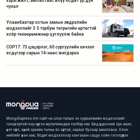
хэрэгжилт, амлалтаас илүү бодит үр дүн
чухал
Улаанбаатар хотын замын эвдрэлийн
мэдээллийг 3.5 тэрбум төгрөгийн өртөгтэй
хоёр төхөөрөмжөөр цуглуулж байна
COP17: 73 цэцэрлэг, 60 сургуулийн хичээл
есдүгээр сарын 14-нөөс жигдэрнэ
Mongoliapress.mn сайт нь олон талын эх сурвалжийн мэдээллийг
тэнцвэртэйгээр хүргэх мультимедиа талбар юм. Бид үндэсний эрх ашиг,
үнэт зүйл, хүний эрхийн төлөө ёс зүйтэй, хараат бусаар ажиллана. Олон
нийтийг үнэн зөв, бодит мэдээллээр хангахын сацуу соён гэгээрүүлэх