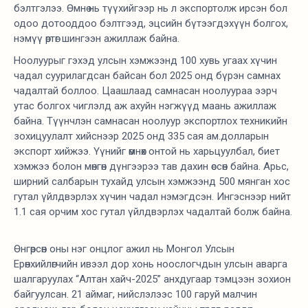
бэлтгэлээ. Өмнө нь түүхийгээр нь л экспортолж ирсэн бол
одоо дотооддоо бэлтгээд, эцсийн бүтээгдэхүүн болгох,
нэмүү өртөг шингээн ажиллаж байна.
Ноолуурыг гэхэд улсын хэмжээнд 100 хувь угаах хүчин
чадал суурилагдсан байсан бол 2025 онд бүрэн самнах
чадалтай боллоо. Цаашлаад самнасан ноолуураа ээрч
утас болгох чиглэлд аж ахуйн нэгжүүд маань ажиллаж
байна. Түүнчлэн самнасан ноолуур экспортлох техникийн
зохицуулалт хийснээр 2025 онд 335 сая ам.долларын
экспорт хийжээ. Үүнийг өмнөх онтой нь харьцуулбал, биет
хэмжээ болон мөнгөн дүнгээрээ тав дахин өссөн байна. Арьс,
ширний салбарын тухайд улсын хэмжээнд 500 мянган хос
гутал үйлдвэрлэх хүчин чадал нэмэгдсэн. Ингэснээр нийт
1.1 сая орчим хос гутал үйлдвэрлэх чадалтай болж байна.
Өнгөрсөн оны нэг онцлог ажил нь Монгол Улсын
Ерөнхийлөгчийн ивээл дор хонь ноослогчдын улсын аварга
шалгаруулах “Алтан хайч-2025” анхдугаар тэмцээн зохион
байгуулсан. 21 аймаг, нийслэлээс 100 гаруй малчин