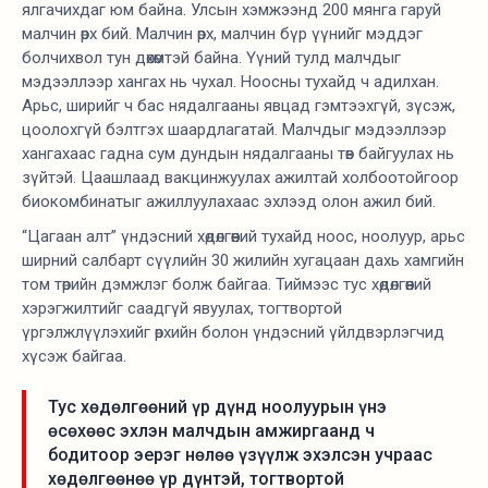
ялгачихдаг юм байна. Улсын хэмжээнд 200 мянга гаруй
малчин өрх бий. Малчин өрх, малчин бүр үүнийг мэддэг
болчихвол тун дөхөмтэй байна. Үүний тулд малчдыг
мэдээллээр хангах нь чухал. Ноосны тухайд ч адилхан.
Арьс, ширийг ч бас нядалгааны явцад гэмтээхгүй, зүсэж,
цоолохгүй бэлтгэх шаардлагатай. Малчдыг мэдээллээр
хангахаас гадна сум дундын нядалгааны төв байгуулах нь
зүйтэй. Цаашлаад вакцинжуулах ажилтай холбоотойгоор
биокомбинатыг ажиллуулахаас эхлээд олон ажил бий.
“Цагаан алт” үндэсний хөдөлгөөний тухайд ноос, ноолуур, арьс
ширний салбарт сүүлийн 30 жилийн хугацаан дахь хамгийн
том төрийн дэмжлэг болж байгаа. Тиймээс тус хөдөлгөөний
хэрэгжилтийг саадгүй явуулах, тогтвортой
үргэлжлүүлэхийг өрхийн болон үндэсний үйлдвэрлэгчид
хүсэж байгаа.
Тус хөдөлгөөний үр дүнд ноолуурын үнэ
өсөхөөс эхлэн малчдын амжиргаанд ч
бодитоор эерэг нөлөө үзүүлж эхэлсэн учраас
хөдөлгөөнөө үр дүнтэй, тогтвортой