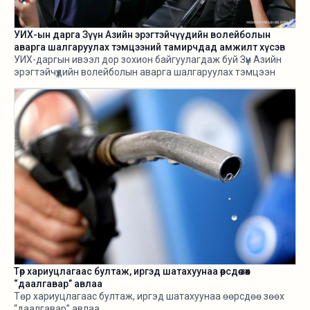
УИХ-ын дарга Зүүн Азийн эрэгтэйчүүдийн волейболын
аварга шалгаруулах тэмцээний тамирчдад амжилт хүсэв
УИХ-даргын ивээл дор зохион байгуулагдаж буй Зүүн Азийн
эрэгтэйчүүдийн волейболын аварга шалгаруулах тэмцээн
өнөөдөр /2026.08.05/ эхэллээ.
Төр хариуцлагаас бултаж, иргэд шатахуунаа өөрсдөө зөөх
“даалгавар” авлаа
Төр хариуцлагаас бултаж, иргэд шатахуунаа өөрсдөө зөөх
“даалгавар” авлаа