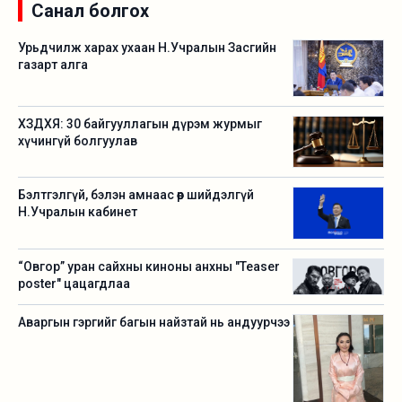
Санал болгох
Урьдчилж харах ухаан Н.Учралын Засгийн
газарт алга
ХЗДХЯ: 30 байгууллагын дүрэм журмыг
хүчингүй болгуулав
Бэлтгэлгүй, бэлэн амнаас өөр шийдэлгүй
Н.Учралын кабинет
“Овгор” уран сайхны киноны анхны "Teaser
poster" цацагдлаа
Аваргын гэргийг багын найзтай нь андуурчээ