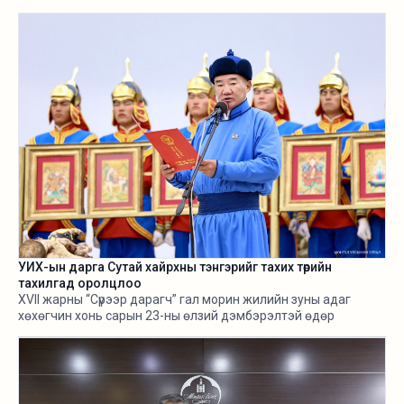
УИХ-ын дарга Сутай хайрхны тэнгэрийг тахих төрийн
тахилгад оролцлоо
XVII жарны “Сүрээр дарагч” гал морин жилийн зуны адаг
хөхөгчин хонь сарын 23-ны өлзий дэмбэрэлтэй өдөр
/2026.08.06/ Сутай хайрхны тэнгэрийг тайх төрийн тахилга
боллоо.