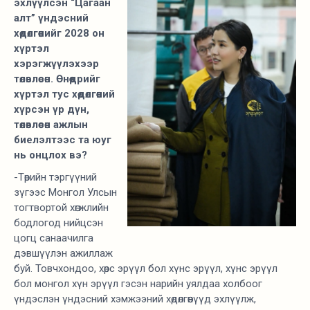
эхлүүлсэн “Цагаан
алт” үндэсний
хөдөлгөөнийг 2028 он
хүртэл
хэрэгжүүлэхээр
төлөвлөсөн. Өнөөдрийг
хүртэл тус хөдөлгөөний
хүрсэн үр дүн,
төлөвлөсөн ажлын
биелэлтээс та юуг
нь онцлох вэ?
-Төрийн тэргүүний
зүгээс Монгол Улсын
тогтвортой хөгжлийн
бодлогод нийцсэн
цогц санаачилга
дэвшүүлэн ажиллаж
буй. Товчхондоо, хөрс эрүүл бол хүнс эрүүл, хүнс эрүүл
бол монгол хүн эрүүл гэсэн нарийн уялдаа холбоог
үндэслэн үндэсний хэмжээний хөдөлгөөнүүд эхлүүлж,