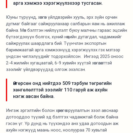
арга хэмжээ хэрэгжүүлэхээр тусгасан.
Юуны түрүүнд, хөнгөн үйлдвэрийн хууль, эрх зүйн орчин
дутмаг байгааг сайжруулахаар салбарын яам нь ажиллаж
байна. Мөн бэлтгэн нийлүүлэлт буюу малчны гараас эцсийн
бүтээгдэхүүн болгох, хүний нөөцийн дутагдал, чадамжийг
сайжруулах шаардлага бий. Түүнчлэн экспортын
баримжаатай арга хэмжээнүүд хэрэгжүүлэх гэх мэтээр
үндсэн чиглэлүүдийг тодорхойлсон. Ингээд 2025 оноос
2-4 жилийн хугацаатай, 6-9 хувийн хүүтэй хөнгөлөлттэй
зээлийг үйлдвэрүүдэд олгож эхэлсэн.
Өнгөрсөн онд нийтдээ 509 тэрбум төгрөгийн
хөнгөлөлттэй зээлийг 110 гаруй аж ахуйн
нэгж авсан байна.
Ингэж эргэлтийн болон хөрөнгө оруулалтын зээл авснаар
дотооддоо түүхий эд бэлтгэх чадамжтай болж байна
гэсэн үг. Үр дүнд нь түүхэндээ анх удаа дотоодын аж
ахуйн нэгжүүд маань ноос, ноолуураа 70 хувьтай