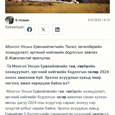
Б.Номин
6/9/2026 14:10
Хуваалцах:
Монгол Улсын Ерөнхийлөгчийн Төсөл, хөтөлбөрийн
зохицуулалт, иргэний нийгмийн бодлогын зөвлөх
Б.Жавхлантай ярилцлаа.
-Та Монгол Улсын Ерөнхийлөгчийн төсөл, хөтөлбөрийн
зохицуулалт, иргэний нийгмийн бодлогын зөвлөхөөр 2024
оноос ажиллаж буй. Эрхлэх асуудлын хувьд ямар
чиглэл, ажил хариуцаж байна вэ?
-Монгол Улсын Ерөнхийлөгчийн төсөл, хөтөлбөрийн зохицуулалт,
иргэний нийгмийн бодлогын зөвлөхөөр ажиллах санал хүлээн
авсны дагуу 2024 оны есдүгээр сараас энэхүү нэр
хүндтэй албыг хашиж байна. Эрхлэх асуудлын хувьд
Ерөнхийлөгч У.Хүрэлсүхийн санаачилсан үндэсний хөдөлгөөнүүд,