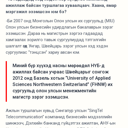
ажиллаж байсан туршлагаа хуваалцаач. Хаана, ямар
мэргэжил эзэмшсэн юм бэ?
-Би 2007 онд Монголын Олон улсын их сургуульд (MIU)
Олон улсын бизнесийн удирдлагын бакалаврын зэрэг
эзэмшсэн. Дараа нь магистрын зэргээ гадаадад
хамгаалах зорилго тавьж сургуулиудад тэтгэлгийн
шалгалт өгөөд Унгар, Швейцарь зэрэг улсын хэд хэдэн
сургуулиас “тэнцсэн” хариу авсан юм.
Миний бүр хүүхэд насны мөрөөдөл НҮБ-д
ажиллах байсан учраас Швейцарыг сонгож
2012 онд Базель хотын “University of Applied
Sciences Northwestern Switzerland” (FHNW) их
сургуульд олон улсын менежментийн
магистр зэрэг эзэмшсэн.
Ажлын туршлагын хувьд Сингапур улсын “SingTel
Telecommunication” компанид бизнесийн мэдээллийн
шинжээч, Дэлхийн банканд гүйцэтгэх ажилтан, АНУ-ын