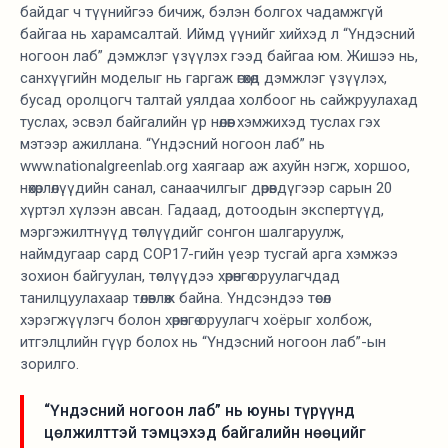
байдаг ч түүнийгээ бичиж, бэлэн болгох чадамжгүй
байгаа нь харамсалтай. Иймд үүнийг хийхэд л “Үндэсний
ногоон лаб” дэмжлэг үзүүлэх гээд байгаа юм. Жишээ нь,
санхүүгийн моделыг нь гаргаж өгөхөд дэмжлэг үзүүлэх,
бусад оролцогч талтай уялдаа холбоог нь сайжруулахад
туслах, эсвэл байгалийн үр нөлөөг хэмжихэд туслах гэх
мэтээр ажиллана. “Үндэсний ногоон лаб” нь
www.nationalgreenlab.org хаягаар аж ахуйн нэгж, хоршоо,
нөхөрлөлүүдийн санал, санаачилгыг дөрөвдүгээр сарын 20
хүртэл хүлээн авсан. Гадаад, дотоодын экспертүүд,
мэргэжилтнүүд төслүүдийг сонгон шалгаруулж,
наймдугаар сард COP17-гийн үеэр тусгай арга хэмжээ
зохион байгуулан, төслүүдээ хөрөнгө оруулагчдад
танилцуулахаар төлөвлөж байна. Үндсэндээ төсөл
хэрэгжүүлэгч болон хөрөнгө оруулагч хоёрыг холбож,
итгэлцлийн гүүр болох нь “Үндэсний ногоон лаб”-ын
зорилго.
“Үндэсний ногоон лаб” нь юуны түрүүнд
цөлжилттэй тэмцэхэд байгалийн нөөцийг