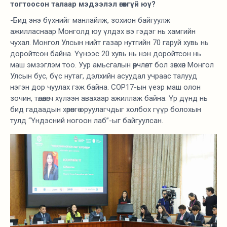
тогтоосон талаар мэдээлэл өгөхгүй юү?
-Бид энэ бүхнийг манлайлж, зохион байгуулж
ажилласнаар Монголд юу үлдэх вэ гэдэг нь хамгийн
чухал. Монгол Улсын нийт газар нутгийн 70 гаруй хувь нь
доройтсон байна. Үүнээс 20 хувь нь нэн доройтсон нь
маш эмзэглэм тоо. Уур амьсгалын өөрчлөлт бол зөвхөн Монгол
Улсын бус, бүс нутаг, дэлхийн асуудал учраас талууд
нэгэн дор чуулах гэж байна. СОP17-ын үеэр маш олон
зочин, төлөөлөгч хүлээн авахаар ажиллаж байна. Үр дүнд нь
бид гадаадын хөрөнгө оруулагчдыг холбох гүүр болохын
тулд “Үндэсний ногоон лаб”-ыг байгуулсан.