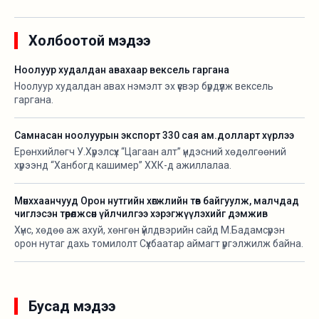
Холбоотой мэдээ
Ноолуур худалдан авахаар вексель гаргана
Ноолуур худалдан авах нэмэлт эх үүсвэр бүрдүүлж вексель
гаргана.
Самнасан ноолуурын экспорт 330 сая ам.долларт хүрлээ
Ерөнхийлөгч У.Хүрэлсүх “Цагаан алт” үндэсний хөдөлгөөний
хүрээнд “Ханбогд кашимер” ХХК-д ажиллалаа.
Мөнххаанчууд Орон нутгийн хөгжлийн төв байгуулж, малчдад
чиглэсэн төрөлжсөн үйлчилгээ хэрэгжүүлэхийг дэмжив
Хүнс, хөдөө аж ахуй, хөнгөн үйлдвэрийн сайд М.Бадамсүрэн
орон нутаг дахь томилолт Сүхбаатар аймагт үргэлжилж байна.
Бусад мэдээ