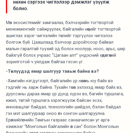
нөхөн сэргээх чиглэлээр дэмжлэг үзүүлж
болно.
Мөн экосистемийг хамгаалах, бэлчээрийн тогтвортой
менежментийг сайжруулах, байгалийн нөөцийг тогтвортой
ашиглах зэрэг чиглэлийн төслийг тэргүүлэх чиглэлээ
болгож буй. Цаашлаад бэлчээр доройтсоор байвал
малын гаралтай түүхий эд болох ноолуур, ноос, арьс, шир
байхгүй болох учраас “Цагаан алт” үндэсний хөдөлгөөний
зорилготой ч уялдаж байгаа гэсэн үг.
-Төслүүдэд ямар шалгуур тавьж байна вэ?
-Хамгийн нэгдүгээрт, байгалийн үр нөлөө нь юу байх вэ
гэдгийг нь харж байна. Тухайн төсөл эхлэхэд ямар байх вэ,
дууссаны дараа ямар үр дүнд хүрэх вэ, багийн туршлага,
ижил, төстэй туршлага хэрэгжүүлж байсан эсэх,
инновацлаг байдал, технологийн шийдэл, бэлэн байдал
гэх мэт шалгуураар оноо өгч сонгон шалгаруулна.
Ерөнхийлөгчийн Тамгын газраас санаачилсан уг арга
хэмжээг “Монголын байгалийн өв сан” болон Монголын