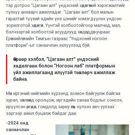
тэр дотроо “Цагаан алт” үндэсний хөдөлгөөний хэрэгжилтийг
түлхүү анхаарч ажилладаг. “Цагаан алт” бол малын
гаралтай түүхий эдийн үнэ цэнийг нэмэгдүүлэх үндсэн
зорилготой хөдөлгөөн. Үүнтэй холбоотойгоор малчид, мал,
бэлчээртэй холбоотой асуудлууд хөндөгддөг учраас
Ерөнхийлөгчийн Тамгын газраас “Үндэсний ногоон
платформ”-ыг санаачлан эхлүүлээд буй.
Өөрөөр хэлбэл, “Цагаан алт” үндэсний
хөдөлгөөн болон “Ногоон лаб” платформын
үйл ажиллагаанд илүүтэй төвлөрч ажиллаж
байна.
Мөн иргэний нийгмийн хүрээнд зохион байгуулж байгаа
хурал, зөвлөгөөнд оролцож, иргэдийн санаа бодлыг сонсох,
ирүүлсэн өргөдөл, гомдолд хариу өгөх, хүлээн авч уулзах
зэргээр ажил буцалж байдаг даа.
-2024 онд
санаачлан