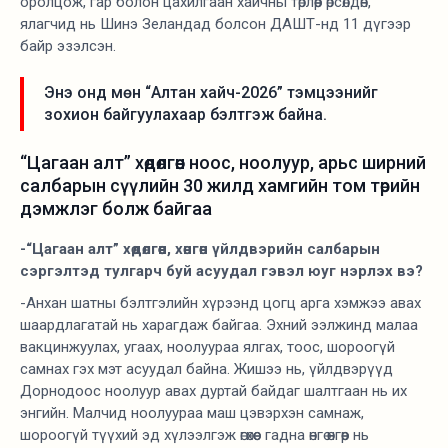
оролцож, гар болон цахилгаан хайчны төрлөөр өрсөлдөн,
ялагчид нь Шинэ Зеландад болсон ДАШТ-нд 11 дүгээр
байр эзэлсэн.
Энэ онд мөн “Алтан хайч-2026” тэмцээнийг
зохион байгуулахаар бэлтгэж байна.
“Цагаан алт” хөдөлгөөн ноос, ноолуур, арьс ширний
салбарын сүүлийн 30 жилд хамгийн том төрийн
дэмжлэг болж байгаа
-“Цагаан алт” хөдөлгөөн, хөнгөн үйлдвэрийн салбарын
сэргэлтэд тулгарч буй асуудал гэвэл юуг нэрлэх вэ?
-Анхан шатны бэлтгэлийн хүрээнд цогц арга хэмжээ авах
шаардлагатай нь харагдаж байгаа. Эхний ээлжинд малаа
вакцинжуулах, угаах, ноолуураа ялгах, тоос, шороогүй
самнах гэх мэт асуудал байна. Жишээ нь, үйлдвэрүүд
Дорнодоос ноолуур авах дуртай байдаг шалтгаан нь их
энгийн. Малчид ноолуураа маш цэвэрхэн самнаж,
шороогүй түүхий эд хүлээлгэж өгөхөөс гадна өнгө өнгөөр нь