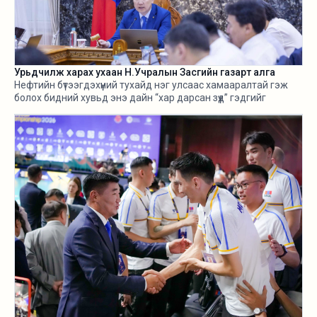
Урьдчилж харах ухаан Н.Учралын Засгийн газарт алга
Нефтийн бүтээгдэхүүний тухайд нэг улсаас хамааралтай гэж
болох бидний хувьд энэ дайн “хар дарсан зүүд” гэдгийг
өнгөрсөн хугацаанд хангалттай ярилаа. Харамсалтай нь, энэ
бүхнийг бодитой тооцож, болзошгүй эрсдэл, хүндрэлийг
урьдчилж харж, хариу арга хэмжээ авах ухаан Н.Учралын
Засгийн газарт ч алга.