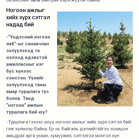
бизнесийн зөвлөл хамтран хэрэгжүүлж байна.
Ногоон ажлыг
хийх зүрх сэтгэл
надад бий
-“Үндэсний ногоон
лаб”-ыг санаачлан
эхлүүлэхэд та
нэлээд идэвхтэй
ажилласныг нэг
бус хүнээс
сонссон. Үүнийг
эхлүүлэхэд таны
ямар туршлага тус
болов. Танд
“ногоон” ажлын
туршлага бий юү?
-Туршлага гэхээс илүү ногоон ажлыг хийх зүрх сэтгэл бий
гэж хэлмээр байна. Ер нь байгаль дэлхийтэйгээ зохицон
амьдрах арга ухаан, хүмүүжил, сэтгэлгээ монгол хүн