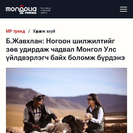
/
MP тренд
Хөдөө аж ахуй
Б.Жавхлан: Ногоон шилжилтийг
зөв удирдаж чадвал Монгол Улс
үйлдвэрлэгч байх боломж бүрдэнэ