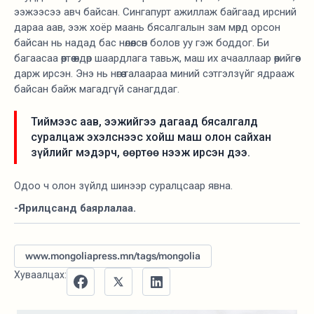
ээжээсээ авч байсан. Сингапурт ажиллаж байгаад ирсний
дараа аав, ээж хоёр маань бясалгалын зам мөрд орсон
байсан нь надад бас нөлөөлсөн болов уу гэж боддог. Би
багаасаа өөртөө өндөр шаардлага тавьж, маш их ачааллаар өөрийгөө
дарж ирсэн. Энэ нь нөгөө талаараа миний сэтгэлзүйг ядрааж
байсан байж магадгүй санагддаг.
Тиймээс аав, ээжийгээ дагаад бясалгалд
суралцаж эхэлснээс хойш маш олон сайхан
зүйлийг мэдэрч, өөртөө нээж ирсэн дээ.
Одоо ч олон зүйлд шинээр суралцсаар явна.
-Ярилцсанд баярлалаа.
www.mongoliapress.mn/tags/mongolia
Хуваалцах: