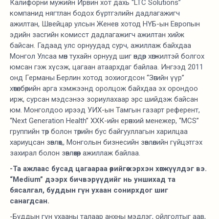
Калифорни мужийн Ирвин хот дахь “LTC Solutions”
компанид нягтлан бодох бүртгэлийн дадлагажигч
ажилтан, Швейцар улсын Женев хотод НҮБ-ын Европын
эдийн засгийн комисст дадлагажигч ажилтан хийж
байсан. Гадаад улс орнуудад сурч, ажиллаж байхдаа
Монгол Улсаа мөн тухайн орнууд шиг өндөр хөгжилтэй болгох
юмсан гэж хүсэж, цагаан атаархдаг байлаа. Ингээд 2011
онд Германы Берлин хотод зохиогдсон “Зөгийн үүр”
хөтөлбөрийн арга хэмжээнд оролцож байхдаа эх орондоо
ирж, сурсан мэдсэнээ зориулахаар эрс шийдэж байсан
юм. Монголдоо ирээд УИХ-ын Тамгын газарт референт,
“Next Generation Health” ХХК-ийн ерөнхий менежер, “MCS”
группийн төр болон төрийн бус байгууллагын харилцаа
хариуцсан зөвлөх,, Монголын бизнесийн зөвлөлийн гүйцэтгэх
захирал болон зөвлөхөөр ажиллаж байлаа.
-Та ажлаас бусад цагаараа өөрийгөө хэрхэн хөгжүүлдэг вэ.
“Medium” дээрх бичвэрүүдийг нь уншихад та
бясалгал, буддын гүн ухаан сонирхдог шиг
санагдсан.
-Буддын гүн ухааны талаар анхны мэдлэг, ойлголтыг аав,