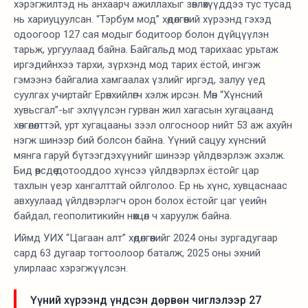
хэрэгжилтэд нь анхаарч ажиллахыг зөвлөхүүддээ тус тусад
нь хариуцуулсан. “Тэрбум мод” хөдөлгөөний хүрээнд гэхэд
одоогоор 127 сая модыг бодитоор болон дүйцүүлэн
тарьж, ургуулаад байна. Байгальд мод тарихаас урьтаж
иргэдийнхээ тархи, зүрхэнд мод тарих ёстой, ингэж
гэмээнэ байгалиа хамгаалах үзлийг иргэд, залуу үед
суулгах учиртайг Ерөнхийлөгч хэлж ирсэн. Мөн “Хүнсний
хувьсгал”-ыг эхлүүлсэн гурван жил хагасын хугацаанд
хөнгөлөлттэй, урт хугацааны зээл олгосноор нийт 53 аж ахуйн
нэгж шинээр бий болсон байна. Үүний сацуу хүнсний
мянга гаруй бүтээгдэхүүнийг шинээр үйлдвэрлэж эхэлж.
Бид өөрсдөө дотооддоо хүнсээ үйлдвэрлэх ёстойг цар
тахлын үеэр хангалттай ойлголоо. Ер нь хүнс, хувцаснаас
авхуулаад үйлдвэрлэгч орон болох ёстойг цаг үеийн
байдал, геополитикийн нөхцөл ч харуулж байна.
Иймд УИХ “Цагаан алт” хөдөлгөөнийг 2024 оны зургадугаар
сард 63 дугаар тогтоолоор баталж, 2025 оны эхний
улирлаас хэрэгжүүлсэн.
Үүний хүрээнд үндсэн дөрвөн чиглэлээр 27