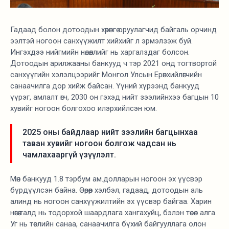
Гадаад болон дотоодын хөрөнгө оруулагчид байгаль орчинд
ээлтэй ногоон санхүүжилт хийхийг л эрмэлзэж буй.
Ингэхдээ нийгмийн нөлөөллийг нь харгалздаг болсон.
Дотоодын арилжааны банкууд ч тэр 2021 онд тогтвортой
санхүүгийн хэлэлцээрийг Монгол Улсын Ерөнхийлөгчийн
санаачилга дор хийж байсан. Үүний хүрээнд банкууд
үүрэг, амлалт өгч, 2030 он гэхэд нийт зээлийнхээ багцын 10
хувийг ногоон болгохоо илэрхийлсэн юм.
2025 оны байдлаар нийт зээлийн багцынхаа
таван хувийг ногоон болгож чадсан нь
чамлахааргүй үзүүлэлт.
Мөн банкууд 1.8 тэрбум ам.долларын ногоон эх үүсвэр
бүрдүүлсэн байна. Өөрөөр хэлбэл, гадаад, дотоодын аль
алинд нь ногоон санхүүжилтийн эх үүсвэр байгаа. Харин
нөгөө талд нь тодорхой шаардлага хангахуйц, бэлэн төсөл алга.
Уг нь төслийн санаа, санаачилга бүхий байгууллага олон