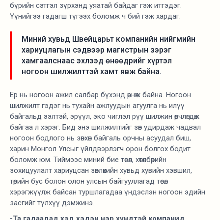
бүрийн сэтгэл зүрхэнд уяатай байдаг гэж итгэдэг.
Үүнийгээ гадагш түгээх боломж ч бий гэж хардаг.
Миний хувьд Швейцарьт компанийн нийгмийн
хариуцлагын сэдвээр магистрын зэрэг
хамгаалснаас эхлээд өнөөдрийг хүртэл
ногоон шилжилттэй хамт явж байна.
Ер нь ногоон ажил салбар бүхэнд өрнөж байна. Ногоон
шилжилт гэдэг нь тухайн ажлуудын агуулга нь илүү
байгальд ээлтэй, эрүүл, эко чиглэл рүү шилжин өөрчлөгдөж
байгаа л хэрэг. Бид энэ шилжилтийг зөв удирдаж чадвал
ногоон бодлого нь зөвхөн байгаль орчны асуудал биш,
харин Монгол Улсыг үйлдвэрлэгч орон болгох бодит
боломж юм. Тиймээс миний бие төсөл, хөтөлбөрийн
зохицуулалт хариуцсан зөвлөхийн хувьд хувийн хэвшил,
төрийн бус болон олон улсын байгууллагад төсөл
хэрэгжүүлж байсан туршлагадаа үндэслэн ногоон эдийн
засгийг түлхүү дэмжинэ.
-Та гадаадад хэд хэдэн нэр хүндтэй компанид