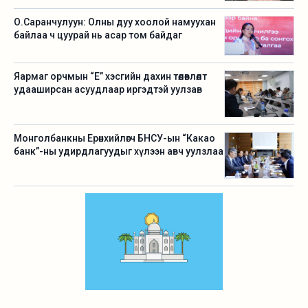
О.Саранчулуун: Олны дуу хоолой намуухан
байлаа ч цуурай нь асар том байдаг
Яармаг орчмын “Е” хэсгийн дахин төлөвлөлт
удааширсан асуудлаар иргэдтэй уулзав
Монголбанкны Ерөнхийлөгч БНСУ-ын “Какао
банк”-ны удирдлагуудыг хүлээн авч уулзлаа