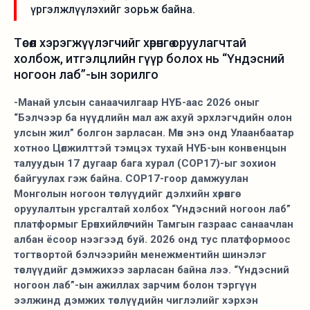
үргэлжлүүлэхийг зорьж байна.
Төсөл хэрэгжүүлэгчийг хөрөнгө оруулагчтай
холбож, итгэлцлийн гүүр болох нь “Үндэсний
ногоон лаб”-ын зорилго
-Манай улсын санаачилгаар НҮБ-аас 2026 оныг
“Бэлчээр ба нүүдлийн мал аж ахуй эрхлэгчдийн олон
улсын жил” болгон зарласан. Мөн энэ онд Улаанбаатар
хотноо Цөлжилттэй тэмцэх тухай НҮБ-ын конвенцын
талуудын 17 дугаар бага хурал (COP17)-ыг зохион
байгуулах гэж байна. COP17-гоор дамжуулан
Монголын ногоон төслүүдийг дэлхийн хөрөнгө
оруулалтын урсгалтай холбох “Үндэсний ногоон лаб”
платформыг Ерөнхийлөгчийн Тамгын газраас санаачлан
албан ёсоор нээгээд буй. 2026 онд тус платформоос
тогтвортой бэлчээрийн менежментийн шинэлэг
төслүүдийг дэмжихээ зарласан байна лээ. “Үндэсний
ногоон лаб”-ын ажиллах зарчим болон тэргүүн
ээлжинд дэмжих төслүүдийн чиглэлийг хэрхэн