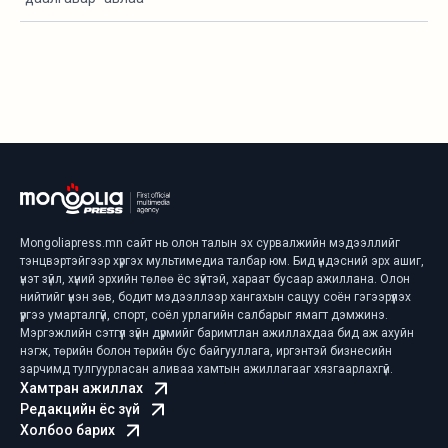
Mongoliapress.mn сайт нь олон талын эх сурвалжийн мэдээллийг
тэнцвэртэйгээр хүргэх мультимедиа талбар юм. Бид үндэсний эрх ашиг,
үнэт зүйл, хүний эрхийн төлөө ёс зүйтэй, хараат бусаар ажиллана. Олон
нийтийг үнэн зөв, бодит мэдээллээр хангахын сацуу соён гэгээрүүлэх
үүргээ умарталгүй, спорт, соёл урлагийн салбарыг ямагт дэмжинэ.
Мэргэжлийн сэтгүүл зүйн дүрмийг баримтлан ажиллахдаа бид аж ахуйн
нэгж, төрийн болон төрийн бус байгууллага, иргэнтэй бизнесийн
зарчимд тулгуурласан аливаа хамтын ажиллагааг хязгаарлахгүй.
Хамтран ажиллах
Редакцийн ёс зүй
Холбоо барих