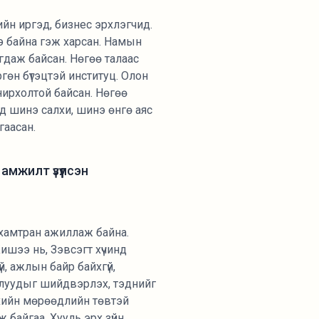
ийн иргэд, бизнес эрхлэгчид.
э байна гэж харсан. Намын
агдаж байсан. Нөгөө талаас
ргөн бүтэцтэй институц. Олон
нирхолтой байсан. Нөгөө
ад шинэ салхи, шинэ өнгө аяс
гаасан.
амжилт үзүүлсэн
 хамтран ажиллаж байна.
ишээ нь, Зэвсэгт хүчинд
й, ажлын байр байхгүй,
длуудыг шийдвэрлэх, тэднийг
хийн мөрөөдлийн төвтэй
байгаа. Хууль эрх зүйн