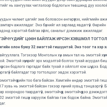
тийг нь хангуулах чиглэлээр бодлогын төвшинд дуу хоолой
чуудын чөлөөт цагийг зөв боловсон өнгөрүүлэх, нийгмийн а
амтарч ажилладаг. Энэ бүхнийг ил зарлаад явдаггүй. Өөрийн
эдэнд хэрэгтэй байгаа зүйлс, саналыг дэмжиж ажилладаг.
ТЭЙЧҮҮДИЙГ ЦӨӨН БАЙЛГАЖ ИРСЭН ХЭВШМЭЛ ТОГТОЛ
мгийн олон буюу 32 эмэгтэй гишүүнтэй. Энэ тоог та хэр 
йгууллага. Тэгэхээр Монголын хүн амын тал нь эмэгтэй хүмү
ой. Эмэгтэй хүмүүсийг эрх мэдэлтэй болгох тухай асуудал б
 хүрсэн бодлого гаргадаг байх тухай л ойлголт юм шүү дээ. Бо
ргагүй байлгадаг тэр тогтолцоог эвдэх хэрэгтэй.
 эмэгтэйчүүдийн тоо бага байсан. Хамгийн өндөр эмэгтэй гишү
 17 хувь нь эмэгтэй байсан гэхээр хүчний хувьд тэнцвэргүй. Бү
ар хоорондоо таардаггүй, эмэгтэйчүүд эмэгтэйчүүдээ дэмждэгг
2 эмэгтэй гишүүн харуулж байгаа гэж бодож байна. Эмэгтэй
аг.