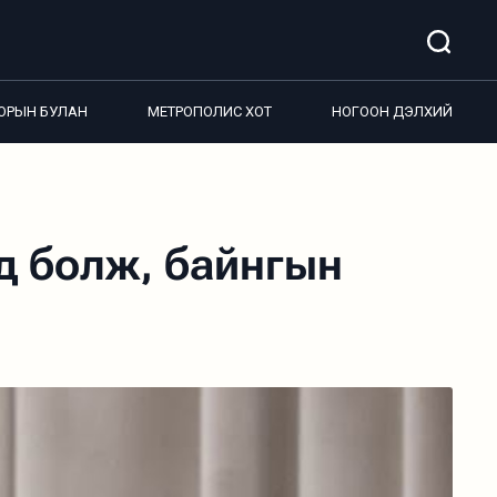
ОРЫН БУЛАН
МЕТРОПОЛИС ХОТ
НОГООН ДЭЛХИЙ
йд болж, байнгын