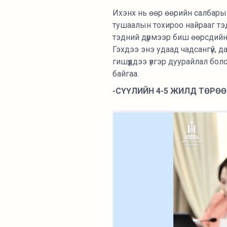
Ихэнх нь өөр өөрийн салбарыг
тушаалын тохироо найрааг тэд
тэдний дүрмээр биш өөрсдийнх
Гэхдээ энэ удаад чадсангүй, д
гишүүддээ үлгэр дуурайлал бо
байгаа.
-СҮҮЛИЙН 4-5 ЖИЛД ТӨРӨӨ