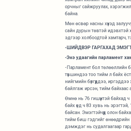
орчныг сайжруулах, хэрэгжил
байна.
Мөн өсвөр насны хүүхэд залуу
сайн дурын төвтэй идэвхтэй х
эдгээр холбоодтой хамтарч, т
-ШИЙДВЭР ГАРГАХАД ЭМЭГ
-Энэ удаагийн парламент ха
-Парламент бол төлөөллийн ба
түвшиндээ тоо тийм л байх ёст
нийгмийн бүлгүүддээ, иргэддээ
байлгаж ирсэн, тийм байхаас а
Өмнө нь 76 гишүүнтэй байхад ч
байх үед ч 83 хувь нь эрэгтэй,
байсан. Эмэгтэйчүүд олон байха
тийм биш гэдгийг өнөөдрийн 3
дэмждэг нь судалгаагаар гард