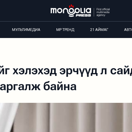
МУЛЬТИМЕДИА
MP ТРЕНД
21 АЙМАГ
АВТ
йг хэлэхэд эрчүүд л са
даргалж байна