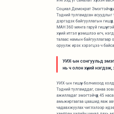
Ингээд уг саналыг хүлээн авс
Социал Демократ Эмэгтэйчүүди
Тэдний тулгамдсан асуудлыг 
дэргэдэх байгууллагын гишүүд 
МАН 360 мянга гаруй гишүүнтэй
хүний итгэл үнэмшлээ өгч, нэ
талаас намын байгууллагаар ол
оруулж ирэх хэрэгцээ ч байса
УИХ-ын сонгуульд эмэгт
нь ч олон хүний нэгдэж
УИХ-ын гишүүн болчихоод холд
Тэдний тулгамддаг, санаа зов
ажилладаг эмэгтэйчүүд 45 насан
амьжиргаагаа цаашид яаж авч
чадавхжуулах чиглэлээр идэв
хамтран хилийн чинад дахь м