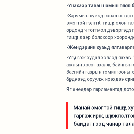
-Үнэхээр таван намын төлөөл
-Зарчмын хувьд санал нэгдэхгү
эмэгтэй гэлтгүй, гишүүд олон 
ордонд ч тогтмол дэвэргэдэг 
гишүүд дээр болохоор хоорондоо
-Жендэрийн хувьд ялгаварла
-Үгүй гэж худал хэлээд яахав. 
ажлын хэсэг ахалж, байнгын х
Засгийн газрын томилгооны ху
бүрдүүлээд оруулж ирэхдээ сүүлий
Яг өнөөдөр парламентад дото
Манай эмэгтэй гишүүд х
гаргаж ирж, шүүмжлэлтэй
байдаг гээд чанар тала