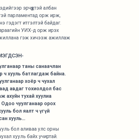
дийгээр эрчүүдтэй албан
гтэй парламентад орж ирж,
нэ гэдэгт итгэлтэй байдаг.
 дараагийн УИХ-д орж ирэх
ө ажиллана гэж хичээж ажиллаж
МЭГДСЭН-
уулганаар таны санаачлан
 ч хууль батлагдаж байна.
уулганаар хоёр ч чухал
лаад авдаг тохиолдол бас
ө аж ахуйн тухай хуулиа
. Одоо чуулганаар орох
хууль бол яалт ч үгүй
сан хууль…
хууль бол аливаа улс орны
ухал хууль байх учиртай.