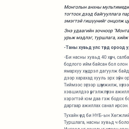
Монголын анхны мультимедиа
тогтоох дээд байгууллага па
эмэгтэй гишүүнийг онцолж цу
Энэ удаагийн зочноор "Монт
урьж мэдлэг, туршлага, хийж
-Таны хувьд улс төрд ороод 
-Би насны хувьд 40 хүрч, сал
бодлого ийм байсан бол олон 
ямархуу хүндрэл дагуулж байд
дээр харахад хууль эрх зүйн ор
Тиймээс зүгээр шүүмжилж, хүл
хэвшилдээ үргэлжлүүлэн ажилл
хэрэгтэй юм даа гэж бодох б
даргаар ажиллах санал ирсэн.
Тухайн үед би НҮБ-ын Хөгжлий
Туршлага, насны хувьд ч боло