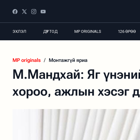
ЭХЛЭЛ
ДҮР ТОД
MP ORIGINALS
126 ӨРӨӨ
MP originals
/
Монтажгүй яриа
М.Мандхай: Яг үнэни
хороо, ажлын хэсэг 