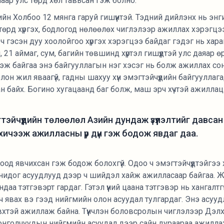
наар улс төрд хөл тавьсан гэж болно.
йн Холбоо 12 мянга гаруй гишүүнтэй. Тэдний дийлэнх нь энг
төрд хүргэх, бодлогод нөлөөлөх чиглэлээр ажиллах хэрэгцэ
ч гэсэн дуу хоолойгоо хүргэх хэрэгцээ байдаг гэдэг нь хар
, 21 аймаг, сум, багийн төвшинд хүртэл гишүүдтэй улс даяар ө
гдэж байгаа энэ байгууллагын нэг хэсэг нь болж ажиллах со
он жил яваагүй, гадны шахуу хүн эмэгтэйчүүдийн байгууллаг
н байх. Богино хугацаанд баг болж, маш эрч хүчтэй ажиллац
эйчүүдийн төлөөлөл Азийн дундаж үзүүлэлтийг давсан 
, хичээж ажилласны үр дүн гэж бодож явдаг даа.
оод явчихсан гэж бодож болохгүй. Одоо ч эмэгтэйчүүдтэйгээ
нидог асуудлууд дээр ч шийдэл хайж ажилласаар байгаа. Ж
даа тэтгэвэрт гардаг. Гэтэл үүний цаана тэтгэвэр нь хангалтгү
 явах вэ гээд нийгмийн олон асуудал тулгардаг. Энэ асуу
хтэй ажиллаж байна. Түүнчлэн боловсролын чиглэлээр Дэл
онголчуудын нийгмийн асуудал дээр сайн дураараа ажиллаж 