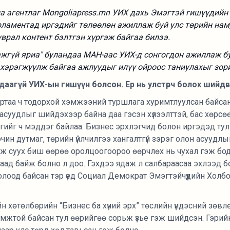
 агентлаг Mongoliapress.mn УИХ дахь Эмэгтэй гишүүдийн 
рламентад иргэдийг төлөөлөн ажиллаж буй улс төрийн нам
врал контент бэлтгэн хүргэж байгаа билээ.
ажгүй яриа" буландаа МАН-аас УИХ-д сонгогдон ажиллаж 
 хэрэгжүүлж байгаа ажлуудыг илүү ойроос таниулахыг зор
удаагүй УИХ-ын гишүүн болсон. Ер нь улстөрч болох шийд
бартаа ч тодорхой хэмжээний туршлага хуримтлуулсан байсан
асуудлыг шийдэхээр байна даа гэсэн хүлээлттэй, бас хөрсөө
гийг ч мэддэг байлаа. Бизнес эрхлэгчид болон иргэдэд ту
чин дутмаг, төрийн үйлчилгээ хангалтгүй зэрэг олон асуудлыг 
ээж суух биш өөрөө оролцоогоороо өөрчлөх нь чухал гэж бо
аад байж болно л доо. Гэхдээ ядаж л салбараасаа эхлээд б
олоод байсан тэр үед Социал Демократ Эмэгтэйчүүдийн Холб
н хөтөлбөрийн “Бизнес ба хүний эрх” төслийн үндэсний зөв
мжтой байсан тул өөрийгөө сорьж үзье гэж шийдсэн. Гэрий