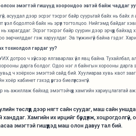
өл болсон эмэгтэй гишүүд хоорондоо эвтэй байж чаддаг уу
й, асуудал дээр эсрэг тэсрэг байр суурьтай байх нь байх л а
талт үзэл бодолтой байх нь эрүүл тогтолцоо. Нийгэмд байдаг 
нь харагддаг. Эсрэг тэсрэг байр суурин дээр эрчүүд байхад 
 зөрчилддөг гэж харуулдаг. Эв түнжингүй байна гэдэг. Харин э
х тохиолдол гардаг уу?
УИХ дотроо ч хүйсээр ялгаварлах үйл явц байна. Тухайлбал, ал
орооны дарга болдог. Одоо нэг л байнгын хорооны дарга эмэ
вьд ч хоёрхон эмэгтэй сайд бий. Хуулиараа хувь квот зааг
н хоёр кабинет гэхэд үүргээ биелүүлсэнгүй.
р нь ажиллаж байхад эмэгтэйчүүд хамгийн хариуцлагатай аж
уулийн төслүүд дээр нягт сайн суудаг, маш сайн уншд
 ханддаг. Хамгийн их ирцийг бүрдүүлж, хоцрогдолгүй,
асаа эмэгтэй гишүүдэд маш олон давуу тал бий.