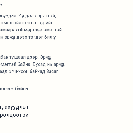
?
суудал. Үүн дээр эрэгтэй,
хэвшмэл ойлголтыг төрийн
хамаарахгүй мөртлөө эмэгтэй
рчүүд дээр тэгдэг бил үү.
бан тушаал дээр. Эрчүүд
гтэй байна. Бусад нь эрчүүд.
аад өгчихсөн байхад Засаг
иллаж байна.
аг, асуудлыг
 оролцоотой