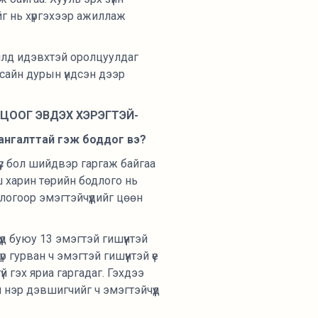
г нь хүргэхээр ажиллаж
жилд идэвхтэй оролцуулдаг
 сайн дурын үндсэн дээр
ЦООГ ЭВДЭХ ХЭРЭГТЭЙ-
хангалттай гэж боддог вэ?
үс бол шийдвэр гаргаж байгаа
иш харин төрийн бодлого нь
длогоор эмэгтэйчүүдийг цөөн
үд буюу 13 эмэгтэй гишүүнтэй
р гурван ч эмэгтэй гишүүнтэй үе
үй гэх яриа гаргадаг. Гэхдээ
 нэр дэвшигчийг ч эмэгтэйчүүд