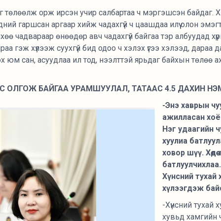
 төлөөлж орж ирсэн учир салбартаа ч мэргэшсэн байдаг. Хэ
ний гаршсан аргаар хийж чадахгүй ч цаашдаа илүү олон эмэ
өө чадвараар өнөөдөр авч чадахгүй байгаа тэр албуудад хүр
араа гэж хүлээж суухгүй бид одоо ч хэлэх үгээ хэлээд, дараа
лох юм сан, асуудлаа ил тод, нээлттэй ярьдаг байхын төлө
С ОЛГОЖ БАЙГАА УРАМШУУЛАЛ, ТАТААС 4.5 ДАХИН НЭ
-Энэ хаврын ч
ажилласан хоёр
Нэг удаагийн ч
хуулиа батлуу
ховор шүү. Хөдө
батлуулчихлаа
Хүнсний тухай 
хүлээгдэж бай
-Хүнсний тухай 
хувьд хамгийн ч