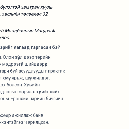
бүлэгтэй хамтран хууль
, эвслийн төлөөлөл 32
буй Мэндбаярын Мандхайг
илоо.
вэрийг яагаад гаргасан бэ?
. Олон зүйл дээр төрийн
 мэдрээгүй шийдвэрүүд
лгарч буй асуудлуудыг практик
хүмүүс ярьж, шүүмжилдэг.
дох болсон. Хувийн
одлогын өөрчлөлтүүдийг хийх
ооны Ерөнхий нарийн бичгийн
лөхөөр ажиллаж байв.
нхэнтэйгээ ч ярилцсан.