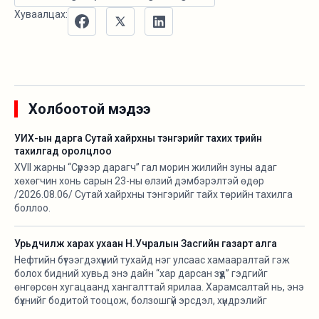
Хуваалцах:
Холбоотой мэдээ
УИХ-ын дарга Сутай хайрхны тэнгэрийг тахих төрийн
тахилгад оролцлоо
XVII жарны “Сүрээр дарагч” гал морин жилийн зуны адаг
хөхөгчин хонь сарын 23-ны өлзий дэмбэрэлтэй өдөр
/2026.08.06/ Сутай хайрхны тэнгэрийг тайх төрийн тахилга
боллоо.
Урьдчилж харах ухаан Н.Учралын Засгийн газарт алга
Нефтийн бүтээгдэхүүний тухайд нэг улсаас хамааралтай гэж
болох бидний хувьд энэ дайн “хар дарсан зүүд” гэдгийг
өнгөрсөн хугацаанд хангалттай ярилаа. Харамсалтай нь, энэ
бүхнийг бодитой тооцож, болзошгүй эрсдэл, хүндрэлийг
урьдчилж харж, хариу арга хэмжээ авах ухаан Н.Учралын