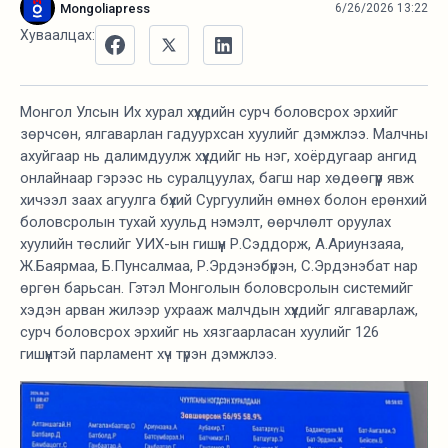
Mongoliapress
6/26/2026 13:22
Хуваалцах:
Монгол Улсын Их хурал хүүхдийн сурч боловсрох эрхийг
зөрчсөн, ялгаварлан гадуурхсан хуулийг дэмжлээ. Малчны
ахуйгаар нь далимдуулж хүүхдийг нь нэг, хоёрдугаар ангид
онлайнаар гэрээс нь суралцуулах, багш нар хөдөөгүүр явж
хичээл заах агуулга бүхий Сургуулийн өмнөх болон ерөнхий
боловсролын тухай хуульд нэмэлт, өөрчлөлт оруулах
хуулийн төслийг УИХ-ын гишүүн Р.Сэддорж, А.Ариунзаяа,
Ж.Баярмаа, Б.Пунсалмаа, Р.Эрдэнэбүрэн, С.Эрдэнэбат нар
өргөн барьсан. Гэтэл Монголын боловсролын системийг
хэдэн арван жилээр ухрааж малчдын хүүхдийг ялгаварлаж,
сурч боловсрох эрхийг нь хязгаарласан хуулийг 126
гишүүнтэй парламент хүч түрэн дэмжлээ.