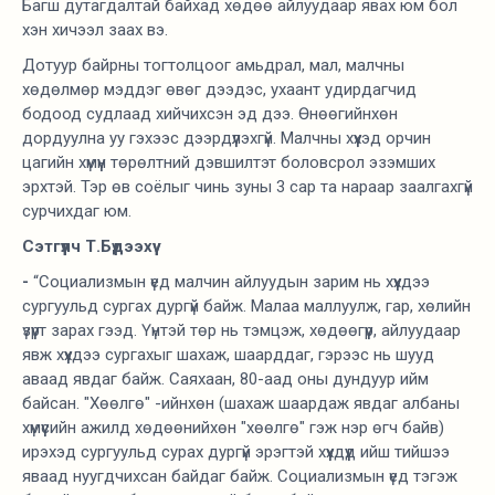
Багш дутагдалтай байхад хөдөө айлуудаар явах юм бол
хэн хичээл заах вэ.
Дотуур байрны тогтолцоог амьдрал, мал, малчны
хөдөлмөр мэддэг өвөг дээдэс, ухаант удирдагчид
бодоод судлаад хийчихсэн эд дээ. Өнөөгийнхөн
дордуулна уу гэхээс дээрдүүлэхгүй. Малчны хүүхэд орчин
цагийн хүмүүн төрөлтний дэвшилтэт боловсрол эзэмших
эрхтэй. Тэр өв соёлыг чинь зуны 3 сар та нараар заалгахгүй
сурчихдаг юм.
Сэтгүүлч Т.Бүдээхүү
-
“Социализмын үед малчин айлуудын зарим нь хүүхдээ
сургуульд сургах дургүй байж. Малаа маллуулж, гар, хөлийн
үзүүрт зарах гээд. Үүнтэй төр нь тэмцэж, хөдөөгүүр, айлуудаар
явж хүүхдээ сургахыг шахаж, шаарддаг, гэрээс нь шууд
аваад явдаг байж. Саяхаан, 80-аад оны дундуур ийм
байсан. "Хөөлгө" -ийнхөн (шахаж шаардаж явдаг албаны
хүмүүсийн ажилд хөдөөнийхөн "хөөлгө" гэж нэр өгч байв)
ирэхэд сургуульд сурах дургүй эрэгтэй хүүхдүүд ийш тийшээ
яваад нуугдчихсан байдаг байж. Социализмын үед тэгэж