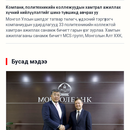
Засгийн газарт ч алга.
Компани, политехникийн коллежуудын хамтрал ажиллах
хүчний нийлүүлэлтийг шинэ түвшинд авчрах уу
Монгол Улсын шилдэг татвар төлөгч, үндэсний тэргүүлэгч
компаниудын удирдлагууд 33 политехникийн коллежтой
хамтран ажиллах санамж бичигт гарын үсэг зурлаа. Хамтын
ажиллагааны санамж бичигт MCS групп, Монголын Алт ХХК,
АПУ ХХК, Таван богд групп, Хурд групп, Макс групп, Гацуурт
ХХК, “Өгөөж-Чихэр боов” ХХК, Монос групп, Оюутолгой ХХК,
Эрдэнэс Монгол ХХК, Эрдэнэт үйлдвэр ТӨҮГ, Энержи Ресурс
ХХК-ийн удирдлагууд гарын үсэг зурсан юм. Олзуурхууштай
Бусад мэдээ
нь эдгээр компаний удирдлагууд тус хамтралт сэтгэлд
хангалуун байгаагаа илэрхийлсэн.