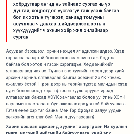
хоёрдугаар ангид нь зайнаас сургах нь үр
дүнтэй, хоцрогдол үүсгэхгүй гэж үзэж байгаа
бол их хотын түгжрэл, ханиад томууны
асуудлаа ч давхар шийдвэрлээд хотын
хүүхдүүдийг ч эхний хоёр жил онлайнаар
сургая.
Асуудал бэрхшээл, орчин нөхцөл яг адилхан шүү дээ. Хүүхэд
гэрээсээ чанартай боловсрол эзэмшинэ гэж бодож
байгаа бол хотод ч гэсэн хэрэгжүүлье. Хөдөөнийхийг
ялгаварлаад яах вэ. Түүнчлэн энэ хуулийн төсөл дээр хүний
эрхийн зөрчил, ялгаварлал байгаа эсэхийг ХЭҮК хянаж,
ажиллах ёстой. Нүдэн дээр нь төрийн түшээд малчдын хүүхэд
сурч боловсроод хэрэггүй гэсэн хууль оруулж ирээд
ялгаварлаж байхад ХЭҮК хамгаалах болов уу. Уг нь ХЭҮК
парламентаас хараат бус ажиллах эрх үүрэгтэй байгууллага.
Гэтэл өнөө хэр таг байна. Мөн Гэр бүл хүүхэд залуучуудын
хөгжлийн агентлаг бий. Мөн л дуу гарсангүй.
Харин сошиал сүлжээнд хуулийг эсэргүүцсэн Их хурлын
гишүүд, иргэний нийгмийн байгууллага, хүний эрх