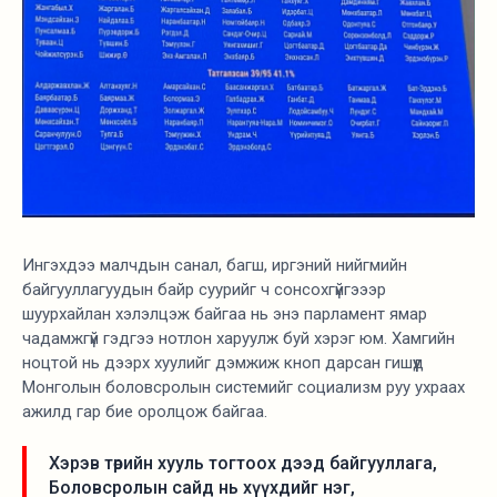
Ингэхдээ малчдын санал, багш, иргэний нийгмийн
байгууллагуудын байр суурийг ч сонсохгүйгэээр
шуурхайлан хэлэлцэж байгаа нь энэ парламент ямар
чадамжгүй гэдгээ нотлон харуулж буй хэрэг юм. Хамгийн
ноцтой нь дээрх хуулийг дэмжиж кноп дарсан гишүүд
Монголын боловсролын системийг социализм руу ухраах
ажилд гар бие оролцож байгаа.
Хэрэв төрийн хууль тогтоох дээд байгууллага,
Боловсролын сайд нь хүүхдийг нэг,