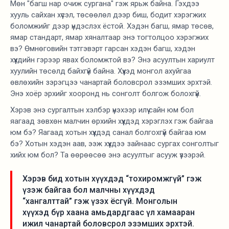
Мөн "багш нар очиж сургана" гэж ярьж байна. Гэхдээ
хууль сайхан хүсэл, төсөөлөл дээр биш, бодит хэрэгжих
боломжийг дээр үндэслэх ёстой. Хэдэн багш, ямар төсөв,
ямар стандарт, ямар хяналтаар энэ тогтолцоо хэрэгжих
вэ? Өмнөговийн тэтгэвэрт гарсан хэдэн багш, хэдэн
хүүхдийн гэрээр явах боломжтой вэ? Энэ асуултын хариулт
хуулийн төсөлд байхгүй байна. Хүүхэд монгол ахуйгаа
өвлөхийн зэрэгцээ чанартай боловсрол эзэмших эрхтэй.
Энэ хоёр эрхийг хооронд нь сонголт болгож болохгүй.
Хэрэв энэ сургалтын хэлбэр үнэхээр илүү сайн юм бол
яагаад зөвхөн малчин өрхийн хүүхдэд хэрэглэх гэж байгаа
юм бэ? Яагаад хотын хүүхдэд санал болгохгүй байгаа юм
бэ? Хотын хэдэн аав, ээж хүүхдээ зайнаас сургах сонголтыг
хийх юм бол? Та өөрөөсөө энэ асуултыг асууж үзээрэй.
Хэрэв бид хотын хүүхдэд “тохиромжгүй” гэж
үзэж байгаа бол малчны хүүхдэд
“хангалттай” гэж үзэх ёсгүй. Монголын
хүүхэд бүр хаана амьдардгаас үл хамааран
ижил чанартай боловсрол эзэмших эрхтэй.