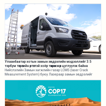
хөнгөлөлттэй зээл олгох, цахилгааны хөнгөлөлт эдлүүлэхийг
салбарын сайд нарт үүрэг болголоо.
Улаанбаатар хотын замын эвдрэлийн мэдээллийг 3.5
тэрбум төгрөгийн өртөгтэй хоёр төхөөрөмжөөр цуглуулж байна
Нийслэлийн Замын хөгжлийн газар LCMS (laser Crack
Measurement System) буюу Лазераар замын эвдрэлийг
хэмжигч төхөөрөмж нэвтрүүлж байгаа талаараа өнгөрсөн оны
есдүгээр сард мэдээлж байв. Харин тус төхөөрөмж 3.5
тэрбум орчим төгрөгийн өртөгтэй аж.