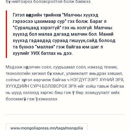
бүх нийтээрээ боловсролтой болж байжээ.
Гэтэл өнөөдрийн төрийнхөн "Малчны хүүхэд
гэрээсээ цахимаар сур" гэх болж. Бараг л
"Суралцаад хэрэггүй" гэх нь холгүй. Малчны
хүүхэд бол малаа дагаад малчин бол. Маний
хүүхэд гадаадад сураад гишүүн,сайд болоод
та бүхнээ "маллая" гэж байгаа юм шиг л
хуулийг УИХ батлах нь дээ.
Мэдээж нүүдэлчин соёл, суурьшмал соёл, нэмээд техник,
технологийн хөгжил бүх юмыг, уламжлалт амьдрах хэвшил,
соёлыг хүртэл өөрчилж байгаа ч НЭГДҮГЭЭРТ ХҮНИЙ ЭРХ,
ХҮҮХДИЙН СУРЧ БОЛОВСРОХ ЭРХ-ийг хойш тавьж байгаа
нь шууд хэлэхэд харгис биш гэж үү? Өөр зохицуулалт хийх
боломжгүй гэж үү” хэмээлээ.
www.mongoliapress.mn/tags/mongolia