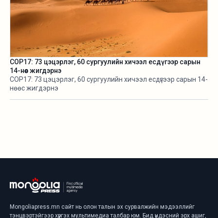
COP17: 73 цэцэрлэг, 60 сургуулийн хичээл есдүгээр сарын
14-нөөс жигдэрнэ
COP17: 73 цэцэрлэг, 60 сургуулийн хичээл есдүгээр сарын 14-
нөөс жигдэрнэ
Mongoliapress.mn сайт нь олон талын эх сурвалжийн мэдээллийг
тэнцвэртэйгээр хүргэх мультимедиа талбар юм. Бид үндэсний эрх ашиг,