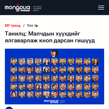
/
MP тренд
Улс төр
Танилц: Малчдын хүүхдийг
ялгаварлаж кноп дарсан гишүүд