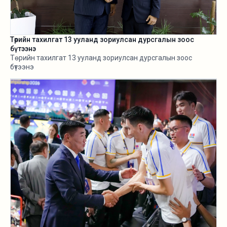
Төрийн тахилгат 13 ууланд зориулсан дурсгалын зоос
бүтээнэ
Төрийн тахилгат 13 ууланд зориулсан дурсгалын зоос
бүтээнэ