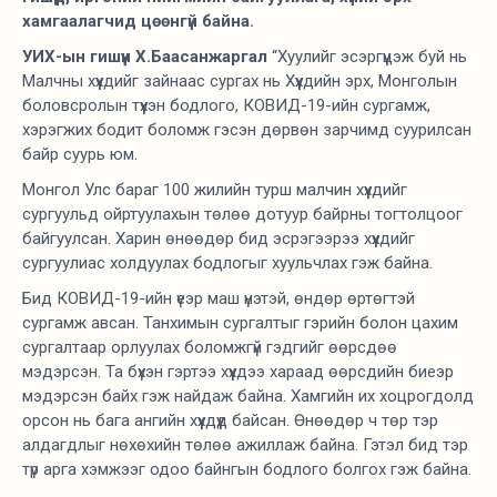
хамгаалагчид цөөнгүй байна.
УИХ-ын гишүүн Х.Баасанжаргал
“Хуулийг эсэргүүцэж буй нь
Малчны хүүхдийг зайнаас сургах нь Хүүхдийн эрх, Монголын
боловсролын түүхэн бодлого, КОВИД-19-ийн сургамж,
хэрэгжих бодит боломж гэсэн дөрвөн зарчимд суурилсан
байр суурь юм.
Монгол Улс бараг 100 жилийн турш малчин хүүхдийг
сургуульд ойртуулахын төлөө дотуур байрны тогтолцоог
байгуулсан. Харин өнөөдөр бид эсрэгээрээ хүүхдийг
сургуулиас холдуулах бодлогыг хуульчлах гэж байна.
Бид КОВИД-19-ийн үеэр маш үнэтэй, өндөр өртөгтэй
сургамж авсан. Танхимын сургалтыг гэрийн болон цахим
сургалтаар орлуулах боломжгүй гэдгийг өөрсдөө
мэдэрсэн. Та бүхэн гэртээ хүүхдээ хараад өөрсдийн биеэр
мэдэрсэн байх гэж найдаж байна. Хамгийн их хоцрогдолд
орсон нь бага ангийн хүүхдүүд байсан. Өнөөдөр ч төр тэр
алдагдлыг нөхөхийн төлөө ажиллаж байна. Гэтэл бид тэр
түр арга хэмжээг одоо байнгын бодлого болгох гэж байна.