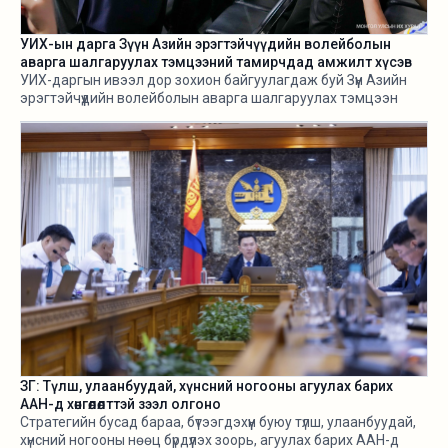
УИХ-ын дарга Зүүн Азийн эрэгтэйчүүдийн волейболын
аварга шалгаруулах тэмцээний тамирчдад амжилт хүсэв
УИХ-даргын ивээл дор зохион байгуулагдаж буй Зүүн Азийн
эрэгтэйчүүдийн волейболын аварга шалгаруулах тэмцээн
өнөөдөр /2026.08.05/ эхэллээ.
ЗГ: Түлш, улаанбуудай, хүнсний ногооны агуулах барих
ААН-д хөнгөлөлттэй зээл олгоно
Стратегийн бусад бараа, бүтээгдэхүүн буюу түлш, улаанбуудай,
хүнсний ногооны нөөц бүрдүүлэх зоорь, агуулах барих ААН-д