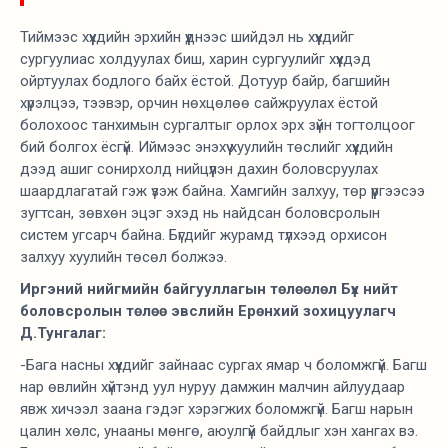
Тиймээс хүүхдийн эрхийн үүднээс шийдэл нь хүүхдийг
сургуулиас холдуулах биш, харин сургуулийг хүүхдэд
ойртуулах бодлого байх ёстой. Дотуур байр, багшийн
хүрэлцээ, тээвэр, орчин нөхцөлөө сайжруулах ёстой
болохоос танхимын сургалтыг орлох эрх зүйн тогтолцоог
бий болгох ёсгүй. Иймээс энэхүү хуулийн төслийг хүүхдийн
дээд ашиг сонирхолд нийцүүлэн дахин боловсруулах
шаардлагатай гэж үзэж байна. Хамгийн залхуу, төр үүргээсээ
зугтсан, зөвхөн эцэг эхэд нь найдсан боловсролын
систем угсарч байна. Бүгдийг журамд түлхээд орхисон
залхуу хуулийн төсөл болжээ.
Иргэний нийгмийн байгууллагын төлөөлөл Бүх нийт
боловсролын төлөө эвслийн Ерөнхий зохицуулагч
Д.Тунгалаг:
-Бага насны хүүхдийг зайнаас сургах ямар ч боломжгүй. Багш
нар өвлийн хүйтэнд уул нуруу дамжин малчин айлуудаар
явж хичээл заана гэдэг хэрэгжих боломжгүй. Багш нарын
цалин хөлс, унааны мөнгө, аюулгүй байдлыг хэн хангах вэ.